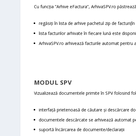
Cu funcția ”Arhive eFactura”, ArhivaSPV.ro păstreaz
regăsiți în lista de arhive pachetul zip de facturi(
lista facturilor arhivate în fiecare lună este dispon
ArhivaSPV.ro arhivează facturile automat pentru
MODUL SPV
Vizualizează documentele primite în SPV folosind f
interfață prietenoasă de căutare și descărcare d
documentele descărcate se arhivează automat 
suportă încărcarea de documente/declarații