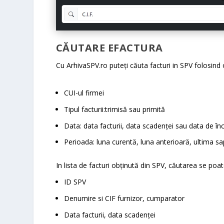
CĂUTARE EFACTURA
Cu ArhivaSPV.ro puteți căuta facturi in SPV folosind o 
CUI-ul firmei
Tipul facturii:trimisă sau primită
Data: data facturii, data scadenței sau data de în
Perioada: luna curentă, luna anterioară, ultima s
In lista de facturi obținută din SPV, căutarea se poat
ID SPV
Denumire si CIF furnizor, cumparator
Data facturii, data scadenței