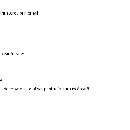
trimiterea prin email
le XML în SPV:
tă
l de eroare este afișat pentru factura încărcată