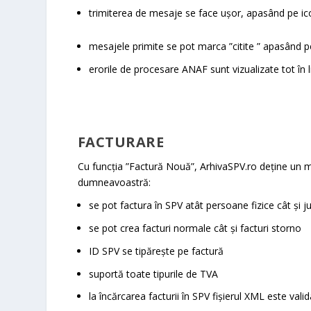
trimiterea de mesaje se face ușor, apasând pe ic
mesajele primite se pot marca ”citite ” apasând p
erorile de procesare ANAF sunt vizualizate tot în 
FACTURARE
Cu funcția ”Factură Nouă”, ArhivaSPV.ro deține un mo
dumneavoastră:
se pot factura în SPV atât persoane fizice cât și ju
se pot crea facturi normale cât și facturi storno
ID SPV se tipărește pe factură
suportă toate tipurile de TVA
la încărcarea facturii în SPV fișierul XML este val