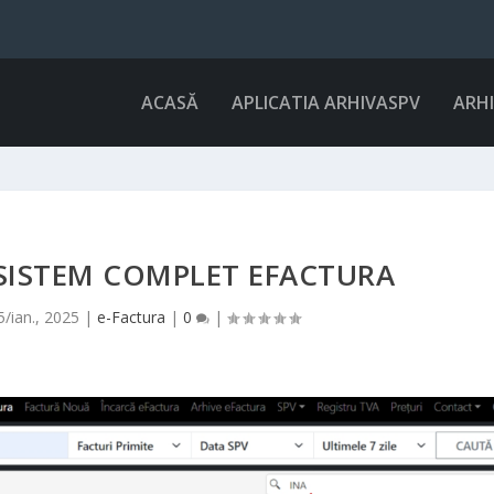
ACASĂ
APLICATIA ARHIVASPV
ARH
 SISTEM COMPLET EFACTURA
5/ian., 2025
|
e-Factura
|
0
|