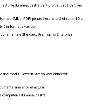
ă facturile dumneavoastră pentru o perioadă de 5 ani:
în format XML și PDF) pentru fiecare lună din ultimii 5 ani
ibilă în format excel csv
 abonamentele Standard, Premium și Enterprise
olosind modulul extern ”ArhivaSPVConnector”.
ocumente similar cu eFactura
pe computerul dumneavoastră