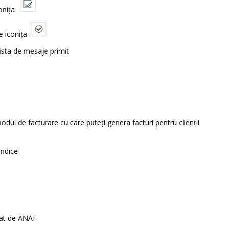
onița
e iconița
lista de mesaje primit
dul de facturare cu care puteți genera facturi pentru clienții
ridice
idat de ANAF