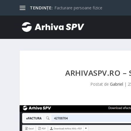
TENDINȚE:
Facturare persoane fizice
ARHIVASPV.RO –
Postat de
Gabriel
|
2