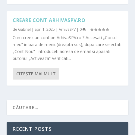
CREARE CONT ARHIVASPV.RO
de
Gabriel
|
apr. 1, 2025
|
ArhivaSPV
|
0
|
Cum creez un cont pe ArhivaSPV.ro ? Accesati „Contul
meu” in bara de meniu(dreapta sus), dupa care selectati
„Cont Nou” Introduceti adresa de email si apasati
butonul „Activeaza” Verificati...
CITEŞTE MAI MULT
RECENT POSTS