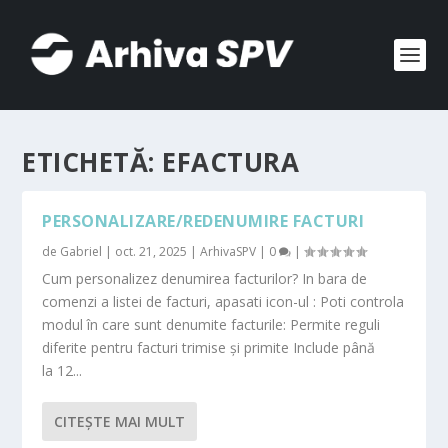
ETICHETĂ:
EFACTURA
PERSONALIZARE/REDENUMIRE FACTURI
de
Gabriel
|
oct. 21, 2025
|
ArhivaSPV
|
0
|
Cum personalizez denumirea facturilor? In bara de
comenzi a listei de facturi, apasati icon-ul : Poti controla
modul în care sunt denumite facturile: Permite reguli
diferite pentru facturi trimise și primite Include până
la 12...
CITEŞTE MAI MULT